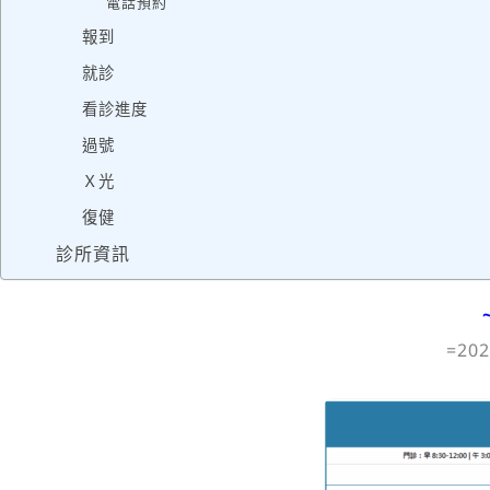
電話預約
報到
就診
看診進度
過號
Ｘ光
復健
診所資訊
=20