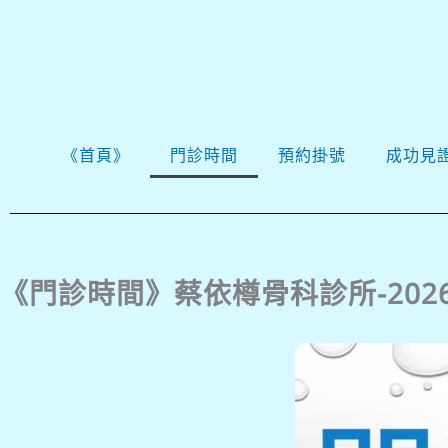
跳
至
主
要
內
《首頁》
門診時間
預約掛號
成功見
容
《門診時間》蔡依樽骨科診所-2026.