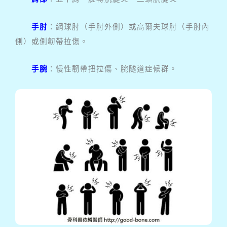
手肘
：網球肘（手肘外側）或高爾夫球肘（手肘內
側）或側韌帶拉傷。
手腕
：慢性韌帶扭拉傷、腕隧道症候群。