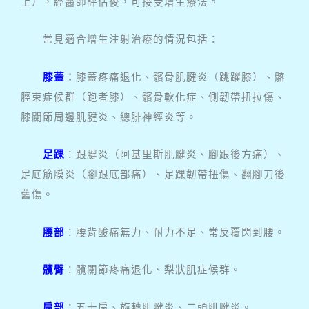
上），經醫師評估後，可接受增生療法。
常見適合增生注射治療的情況包括：
膝蓋
：
膝蓋疼痛退化、髕骨肌腱炎（跳躍膝）、髂
脛束症候群（跑者膝）、髕骨軟化症、側韌帶扭拉傷、
膝關節周邊肌腱炎、總腓神經炎等。
足踝
：跟腱炎（阿基里斯肌腱炎、腳跟後方痛）、
足底筋膜炎（腳跟底部痛）、足踝韌帶扭傷、翻腳刀後
舊傷。
腰部
：腰背酸痛無力、耐力不足、常反覆閃到腰。
髖臀
：髖關節疼痛退化、梨狀肌症候群。
肩部
：五十肩、旋轉肌腱炎、二頭肌腱炎。