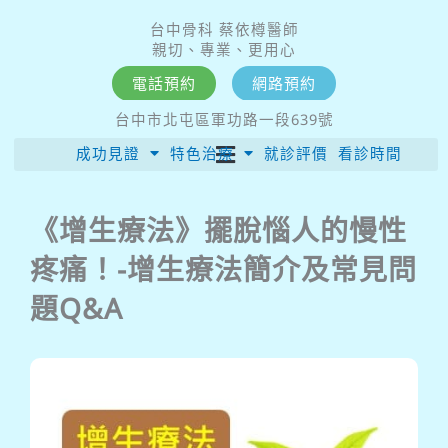
跳
台中骨科 蔡依樽醫師
至
親切、專業、更用心
主
電話預約
網路預約
要
台中市北屯區軍功路一段639號
內
成功見證
特色治療
就診評價
看診時間
容
《增生療法》擺脫惱人的慢性
疼痛！-增生療法簡介及常見問
題Q&A