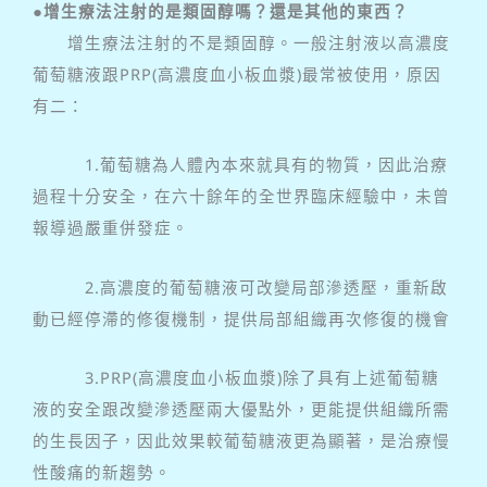
●增生療法注射的是類固醇嗎？還是其他的東西？
增生療法注射的不是類固醇。一般注射液以高濃度
葡萄糖液跟PRP(高濃度血小板血漿)最常被使用，原因
有二：
1.葡萄糖為人體內本來就具有的物質，因此治療
過程十分安全，在六十餘年的全世界臨床經驗中，未曾
報導過嚴重併發症。
2.高濃度的葡萄糖液可改變局部滲透壓，重新啟
動已經停滯的修復機制，提供局部組織再次修復的機會
3.PRP(高濃度血小板血漿)除了具有上述葡萄糖
液的安全跟改變滲透壓兩大優點外，更能提供組織所需
的生長因子，因此效果較葡萄糖液更為顯著，是治療慢
性酸痛的新趨勢。