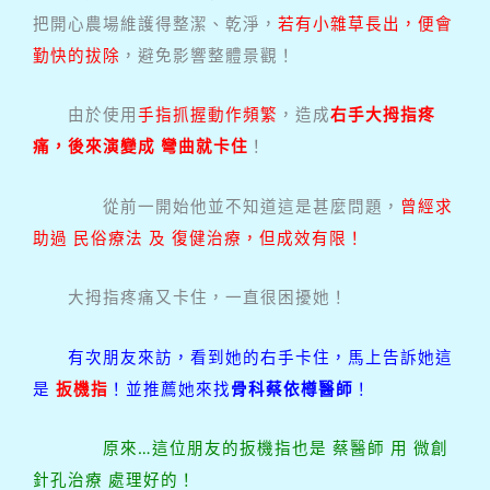
把開心農場維護得整潔、乾淨，
若有小雜草長出，便會
勤快的拔除
，避免影響整體景觀！
由於使用
手指抓握動作頻繁
，造成
右手大拇指疼
痛，後來演變成 彎曲就卡住
！
從前一開始他並不知道這是甚麼問題，
曾經求
助過 民俗療法 及 復健治療，但成效有限！
大拇指疼痛又卡住，一直很困擾她！
有次朋友來訪，看到她的右手卡住，馬上告訴她這
是
扳機指
！並推薦她來找
骨科蔡依樽醫師
！
原來…這位朋友的扳機指也是 蔡醫師 用 微創
針孔治療 處理好的！