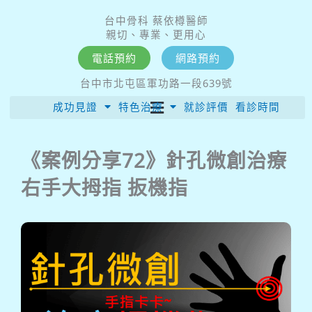
跳
台中骨科 蔡依樽醫師
至
親切、專業、更用心
主
電話預約
網路預約
要
台中市北屯區軍功路一段639號
內
成功見證
特色治療
就診評價
看診時間
容
《案例分享72》針孔微創治療
右手大拇指 扳機指