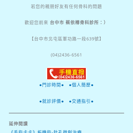
若您的親朋好友有任何骨科的問題
歡迎您前來
台中市 蔡依樽骨科診所：）
【台中市北屯區軍功路一段639號】
(04)2436-6561
●門診時間●
●個人簡歷●
●就診評價●
●交通指引●
延伸閱讀
《手指卡卡》板機指-針孔微創治療