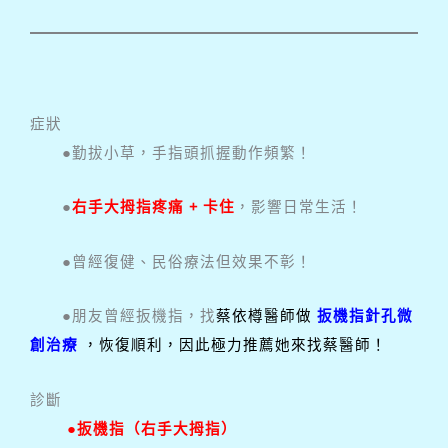
症狀
●勤拔小草，手指頭抓握動作頻繁！
●
右手大拇指疼痛 + 卡住
，影響日常生活！
●曾經復健、民俗療法但效果不彰！
●朋友曾經扳機指，找
蔡依樽醫師做
扳機指針孔微
創治療
，恢復順利，因此極力推薦她來找蔡醫師！
診斷
●扳機指（右手大拇指）