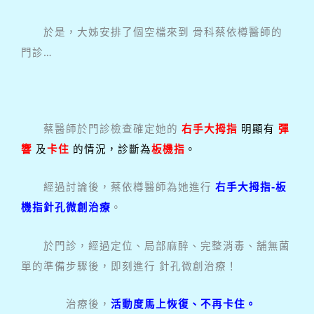
於是，大姊安排了個空檔來到 骨科蔡依樽醫師的
門診…
蔡醫師於門診檢查確定她的
右手大拇指
明顯有
彈
響
及
卡住
的情況，診斷為
板機指
。
經過討論後，蔡依樽醫師為她進行
右手大拇指-
板
機指針孔微創治療
。
於門診，經過定位、局部麻醉、完整消毒、舖無菌
單的準備步驟後，即刻進行 針孔微創治療！
治療後，
活動度馬上恢復、不再卡住。