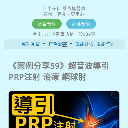
跳
台中骨科 蔡依樽醫師
至
親切、專業、更用心
主
電話預約
網路預約
要
台中市北屯區軍功路一段639號
內
成功見證
特色治療
就診評價
看診時間
容
《案例分享59》超音波導引
PRP注射 治療 網球肘