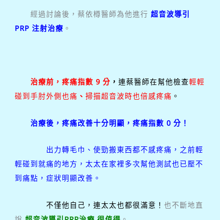
經過討論後，蔡依樽醫師為他進行
超音波導引
PRP 注射治療
。
治療前，疼痛指數 9 分
，
連蔡醫師在幫他檢查
輕輕
碰到手肘外側也痛
、
掃描超音波時也倍感疼痛
。
治療後，疼痛改善十分明顯，
疼痛指數 0 分！
出力轉毛巾、使勁搬東西都不感疼痛，之前輕
輕碰到就痛的地方，太太在家裡多次幫他測試也已壓不
到痛點，症狀明顯改善。
不僅他自己，連太太也都很滿意！
也不斷地直
說
超音波導引PRP治療 很值得
。