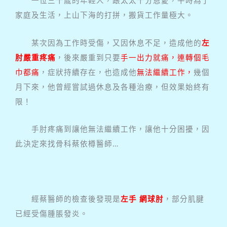
一位三十歲的年輕人，跟太太十分恩愛，平時為了
家庭及生活，上山下海的打拼，搬貨工作量極大。
某次因為工作時受傷，又因休息不足，造成他的
左
肘嚴重疼痛
，後來嚴重到只要
手一出力就痛，連轉個毛
巾都痛
，症狀持續存在，也造成他
無法繼續工作，
幾個
月下來，他曾經嘗試過休息及各種治療，但效果始終有
限！
手肘疼痛到讓他無法繼續工作，讓他十分困擾，因
此決定來找骨科蔡依樽醫師…
經蔡醫師的檢查後發現是
左手 網球肘
，部分肌腱
已經受傷腫脹發炎。